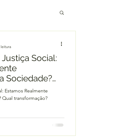
leitura
 Justiça Social:
ente
a Sociedade?
mação queremos
ial: Estamos Realmente
?
 Qual transformação?