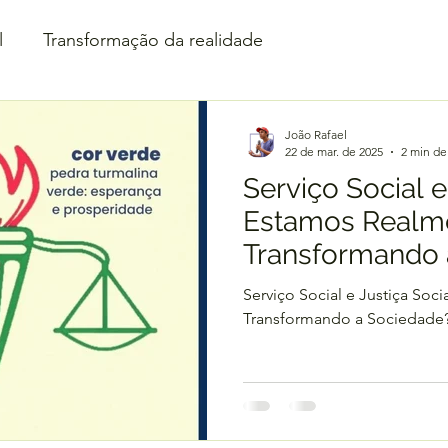
l
Transformação da realidade
João Rafael
22 de mar. de 2025
2 min de 
Serviço Social e
Estamos Realm
Transformando 
Qual transfor
Serviço Social e Justiça Soc
com a profissão
Transformando a Sociedade?